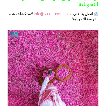
التحويلية!
اتصل بنا على
info@saudifoodtech.sa
لاستكشاف هذه
الفرصة التحويلية!