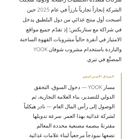
الشركة إنجازاً تجارياً بارزاً في عام 2025 حين
أصبحت أول منتج غذائي من دول البلطيق يدخل
في شراكة مع ستاربكس؛ إذ تقدّم جميع مواقع
الامتياز في أنقرة حالياً مشروبات القهوة الساخنة
والباردة باستخدام مشروب شوفان YOOK
المصنَّع في تيري.
السياق الاستراتيجي
مسار YOOK — دخول السوق، التحقق
الدولي للتصدير، بناء العلامة التجارية، ثم
الوصول إلى رأس المال العام — نادر هيكلياً
لشركة غذائية بهذا العمر. سرعة تدويلها
مقترنةً ببصمة مصنعية محددة المعالم
تضعها نموذجاً مرجعياً لبناء علامات غذائية