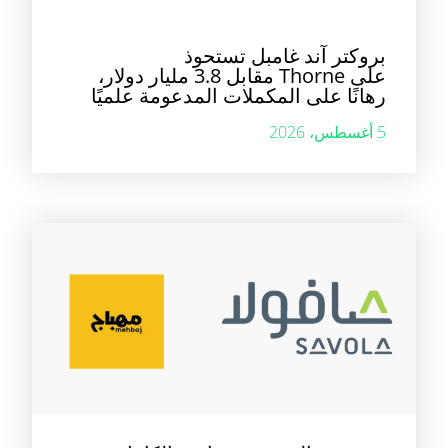
بروكتر آند غامبل تستحوذ
على Thorne مقابل 3.8 مليار دولار،
رهانًا على المكملات المدعومة علميًا
5 أغسطس، 2026