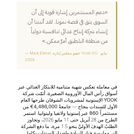
«دعم المستثمرين إشارة قوية إلى أن
السوق يثق في قصة نمونا. لقد أثبتنا أن
إنشاء شركة إنتاج غذائي تنافسية دولياً
من منطقة البلطيق أمرٌ ممكن.»
— Mark Eikner, عضو مجلس إدارة Yook OÜ · مايو
2026
في معاملة تعكس شهية متنامية للابتكار الغذائي عبر
أسواق رأس المال الأوروبية الصغيرة، أتمّت شركة
الإستونية لمشروبات الشوفان طرحها العام
YOOK
الأول للسندات بنجاح — جامعةً
من
€4,486,000
عبر إستونيا ولاتفيا وليتوانيا. استمر
860 مستثمراً
الطرح من 28 أبريل حتى 11 مايو 2026، وتجاوز
الطلبُ الهدفَ الأوليَّ بنحو 1.5 مرة، ما دفع الشركة
إلى ممارسة خيار الزيادة وإصدار السندات بكامل