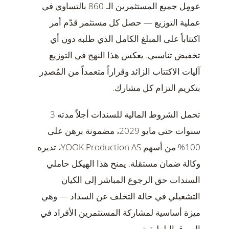
عومِل جميع المستثمرين الـ 860 بالتساوي في
عملية التوزيع — حصل كل مستثمر قدّم أمر
اكتتاباً على المبلغ الكامل الذي طلبه دون أي
تخفيض تناسبي. يعكس هذا النهج في التوزيع
آليات الاكتتاب الزائد وقراراً متعمداً من المُصدِر
بتكريم التزام كل مشارك.
تحمل الشروط المالية للسندات أجلاً مدته 3
سنوات حتى مايو 2029، مضمونة برهن على
100% من أسهم YOOK Production AS، تديره
وكالة ضمان مستقلة. يمنح هذا الهيكل حاملي
السندات حق الرجوع المباشر إلى الكيان
التشغيلي في حالة التخلف عن السداد — وهي
ميزة أساسية لمشاركة المستثمرين الأفراد في
السوق البلطيقية.