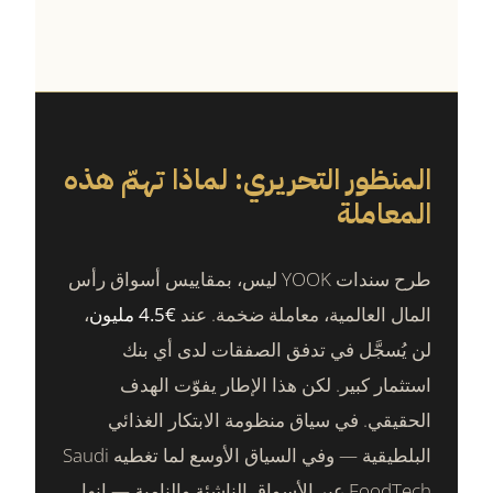
المنظور التحريري: لماذا تهمّ هذه
المعاملة
طرح سندات YOOK ليس، بمقاييس أسواق رأس
المال العالمية، معاملة ضخمة. عند
€4.5 مليون
،
لن يُسجَّل في تدفق الصفقات لدى أي بنك
استثمار كبير. لكن هذا الإطار يفوّت الهدف
الحقيقي. في سياق منظومة الابتكار الغذائي
البلطيقية — وفي السياق الأوسع لما تغطيه Saudi
FoodTech عبر الأسواق الناشئة والنامية — إنها