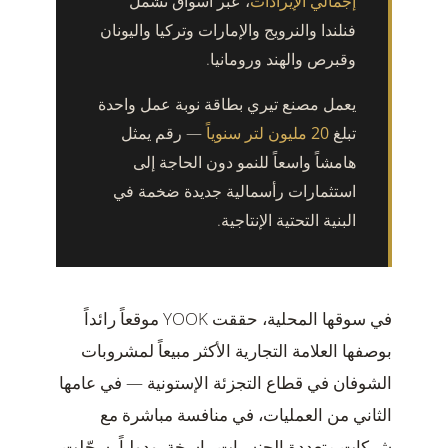
إجمالي الإيرادات
، عبر أسواق تشمل
فنلندا والنرويج والإمارات وتركيا واليونان
وقبرص والهند ورومانيا.
يعمل مصنع تيري بطاقة نوبة عمل واحدة
تبلغ
20 مليون لتر سنوياً
— رقم يمثل
هامشاً واسعاً للنمو دون الحاجة إلى
استثمارات رأسمالية جديدة ضخمة في
البنية التحتية الإنتاجية.
في سوقها المحلية، حققت YOOK موقعاً رائداً
بوصفها العلامة التجارية الأكثر مبيعاً لمشروبات
الشوفان في قطاع التجزئة الإستونية — في عامها
الثاني من العمليات، في منافسة مباشرة مع
شركات متعددة الجنسيات راسخة. ودولياً، سجّلت