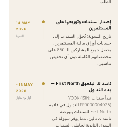
الطلب.
إصدار السندات وتوزيعها على
14 MAY
المستثمرين
2026
تاريخ التسوية: تُحوَّل السندات إلى
التسوية
حسابات أوراق مالية المستثمرين.
يحصل جميع المشاركين الـ 860 على
مخصصاتهم الكاملة دون أي تخفيض
تناسبي.
ناسداك البلطيق First North —
~18 MAY
بدء التداول
2026
تبدأ سندات YOOK (ISIN:
أول يوم تداول
EE0000004026) التداول في قائمة
First North للسندات ببورصة
ناسداك تالين، مما يوفر سيولة في
السوق الثانوية لحاملي السندات.