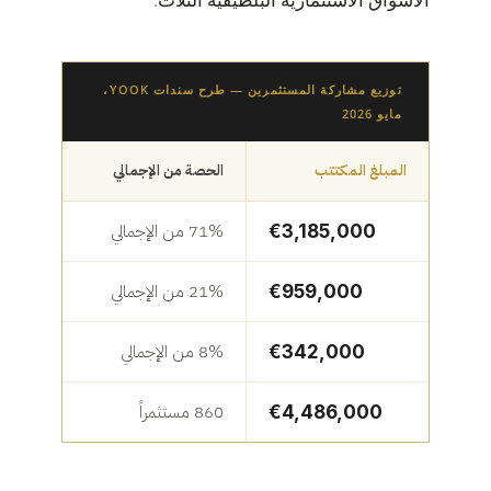
توزيع مشاركة المستثمرين — طرح سندات YOOK،
مايو 2026
المبلغ المكتتب
الحصة من الإجمالي
71% من الإجمالي
€3,185,000
21% من الإجمالي
€959,000
8% من الإجمالي
€342,000
860 مستثمراً
€4,486,000