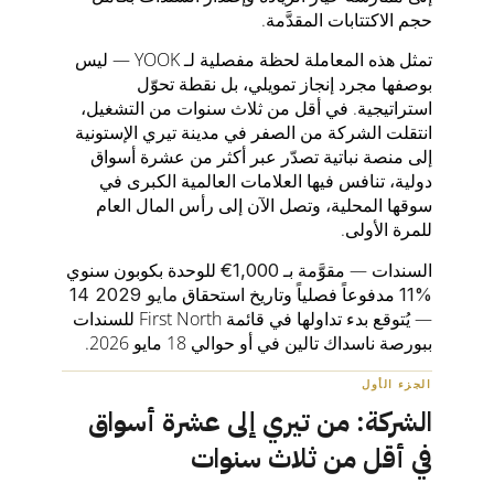
حجم الاكتتابات المقدَّمة.
تمثل هذه المعاملة لحظة مفصلية لـ YOOK — ليس
بوصفها مجرد إنجاز تمويلي، بل نقطة تحوّل
استراتيجية. في أقل من ثلاث سنوات من التشغيل،
انتقلت الشركة من الصفر في مدينة تيري الإستونية
إلى منصة نباتية تصدّر عبر أكثر من عشرة أسواق
دولية، تنافس فيها العلامات العالمية الكبرى في
سوقها المحلية، وتصل الآن إلى رأس المال العام
للمرة الأولى.
السندات — مقوَّمة بـ
للوحدة بكوبون سنوي
€1,000
مدفوعاً فصلياً وتاريخ استحقاق
11%
14 مايو 2029
— يُتوقع بدء تداولها في قائمة First North للسندات
ببورصة ناسداك تالين في أو حوالي 18 مايو 2026.
الجزء الأول
الشركة: من تيري إلى عشرة أسواق
في أقل من ثلاث سنوات