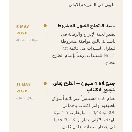
مليون في الشريحة الأولى.
ناسداك تمنح القبول المشروط
5 MAY
2026
تُصدر لجنة الإدراج والرقابة في
الموافقة المشروطة
ناسداك تالين موافقة مشروطة
لتداول السندات في قائمة First
North للسندات، رهناً بإتمام الطرح
بنجاح.
جمع €4.5 مليون — الطرح يُغلق
11 MAY
بتجاوز الاكتتاب
2026
يقدّم 860 مستثمراً عبر ثلاثة أسواق
إغلاق الاكتتاب
بلطيقية أوامر اكتتاب بإجمالي
€4,486,000 — ما يقارب 1.5 مرة
الهدف الأوّلي. تمارس YOOK حقها
في إصدار سندات تعادل كامل