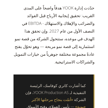
حدّدت إدارة YOOK هدفاً واضحاً على المدى
القريب: تحقيق إيجابية الأرباح قبل الفوائد
والضرائب والإهلاك والاستهلاك - EBITDA في
النصف الأول من عام 2027. وإن تحقق هذا
الهدف في موعده، ستتحول الشركة من قصة نمو
استثمارية إلى قصة نمو مربحة — وهو تحوّل يفتح
عادةً مجموعة مختلفة جوهرياً من خيارات التمويل
والشراكات الاستراتيجية.
كما أشارت كاتري كوفاسك، الرئيسة
التنفيذية لـ YOOK Production AS، فإن
الشركة
«أتمّت بنجاح مرحلتها الأكثر
حيوية»
— تأمين العملاء، وفتح الأسواق