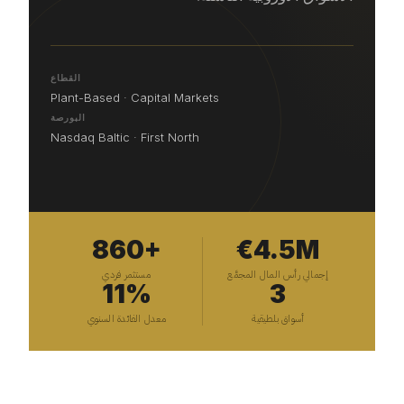
القطاع
Plant-Based · Capital Markets
البورصة
Nasdaq Baltic · First North
860+
€4.5M
إجمالي رأس المال المجمَّع
مستثمر فردي
11%
3
أسواق بلطيقية
معدل الفائدة السنوي